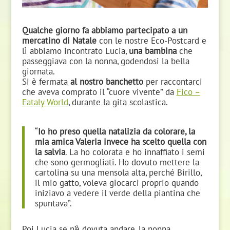
Qualche giorno fa abbiamo partecipato a un
mercatino di Natale
con le nostre Eco-Postcard e
lì abbiamo incontrato Lucia,
una bambina
che
passeggiava con la nonna, godendosi la bella
giornata.
Si è fermata
al nostro banchetto
per raccontarci
che aveva comprato il “cuore vivente” da
Fico –
Eataly World
, durante la gita scolastica.
“
Io ho preso quella natalizia da colorare, la
mia amica Valeria invece ha scelto quella con
la salvia
. La ho colorata e ho innaffiato i semi
che sono germogliati. Ho dovuto mettere la
cartolina su una mensola alta, perché Birillo,
il mio gatto, voleva giocarci proprio quando
iniziavo a vedere il verde della piantina che
spuntava”.
Poi Lucia se n’è dovuta andare, la nonna